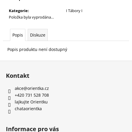
č
u
Kategorie
:
I Tábory I
j
Položka byla vyprodána…
e
m
e
Popis
Diskuze
Popis produktu není dostupný
AIRSOFT
CAMP
Z
5
290
á
Kč
Kontakt
p
a
akce
@
orientka.cz
t
+420 731 528 708
í
lajkujte Orientku
chataorientka
Informace pro vás