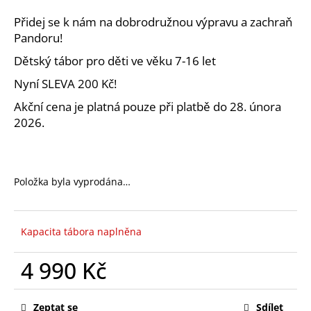
a
Přidej se k nám na dobrodružnou výpravu a zachraň
j
Pandoru!
í
Dětský tábor pro děti ve věku 7-16 let
t
Nyní SLEVA 200 Kč!
?
Akční cena je platná pouze při platbě do 28. února
2026.
HLEDAT
Položka byla vyprodána…
D
Kapacita tábora naplněna
o
p
4 990 Kč
o
r
Měrná
u
cena:
Zeptat se
Sdílet