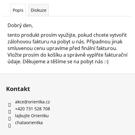
č
u
Popis
Diskuze
j
e
Dobrý den,
m
e
tento produkt prosím využijte, pokud chcete vytvořit
zálohovou fakturu na pobyt u nás. Případnou jinak
smluvenou cenu upravíme před finální fakturou.
KINGDOM
Vložte prosím do košíku a správně vyplňte fakturační
COME
údaje. Děkujeme a těšíme se na pobyt nás :-)
6
890
Kč
Z
á
Kontakt
p
a
akce
@
orientka.cz
t
+420 731 528 708
í
lajkujte Orientku
chataorientka