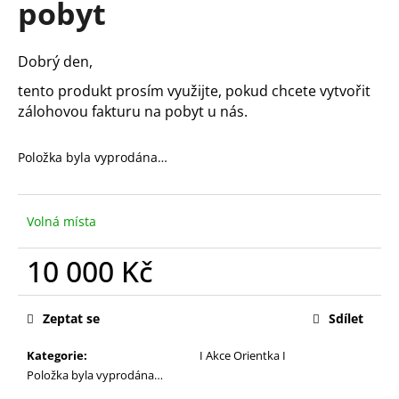
pobyt
a
j
Dobrý den,
í
t
tento produkt prosím využijte, pokud chcete vytvořit
?
zálohovou fakturu na pobyt u nás.
Položka byla vyprodána…
HLEDAT
Volná místa
10 000 Kč
D
Měrná
o
cena:
Zeptat se
Sdílet
p
o
Kategorie
:
I Akce Orientka I
r
Položka byla vyprodána…
u