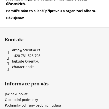
účastnících.
Pomůže nám to s lepší přípravou a organizaci tábora.
Děkujeme!
Z
á
Kontakt
p
a
akce
@
orientka.cz
t
+420 731 528 708
í
lajkujte Orientku
chataorientka
Informace pro vás
Jak nakupovat
Obchodní podmínky
Podmínky ochrany osobních údajů