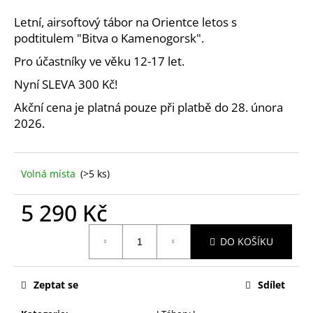
a
Letní, airsoftový tábor na Orientce letos s
j
podtitulem "Bitva o Kamenogorsk".
í
Pro účastníky ve věku 12-17 let.
t
Nyní SLEVA 300 Kč!
?
Akční cena je platná pouze při platbě do 28. února
2026.
HLEDAT
Volná místa
(>5 ks)
5 290 Kč
D
Měrná
o
DO KOŠÍKU
cena:
p
o
r
Zeptat se
Sdílet
u