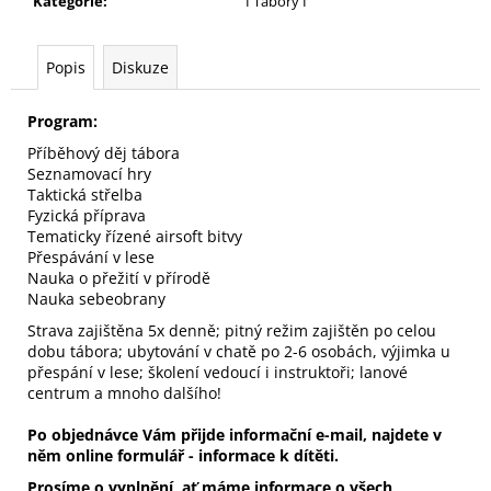
č
Kategorie
:
I Tábory I
u
j
Popis
Diskuze
e
m
e
Program:
Příběhový děj tábora
Seznamovací hry
AIRSOFT
Taktická střelba
CAMP
Fyzická příprava
5
Tematicky řízené airsoft bitvy
290
Přespávání v lese
Kč
Nauka o přežití v přírodě
Nauka sebeobrany
Strava zajištěna 5x denně; p
itný režim zajištěn po celou
dobu tábora; u
bytování v chatě po 2-6 osobách, výjimka u
přespání v lese; š
kolení vedoucí i instruktoři; l
anové
centrum a mnoho dalšího!
Po objednávce Vám přijde informační e-mail, najdete v
něm online formulář - informace k dítěti.
Prosíme o vyplnění, ať máme informace o všech