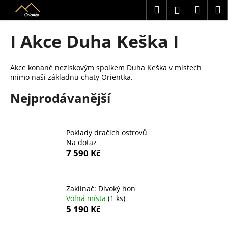
K
Přejít
Hledat
Náku
M
Přihlášení
na
o
obsah
Zpět
Zpět
košík
š
I Akce Duha Keška I
í
C
k
o
Akce konané neziskovým spolkem Duha Keška v místech
mimo naši základnu chaty Orientka.
p
o
Nejprodávanější
t
ř
e
Poklady dračích ostrovů
Na dotaz
b
7 590 Kč
u
j
e
Zaklínač: Divoký hon
t
Volná místa
(1 ks)
5 190 Kč
e
n