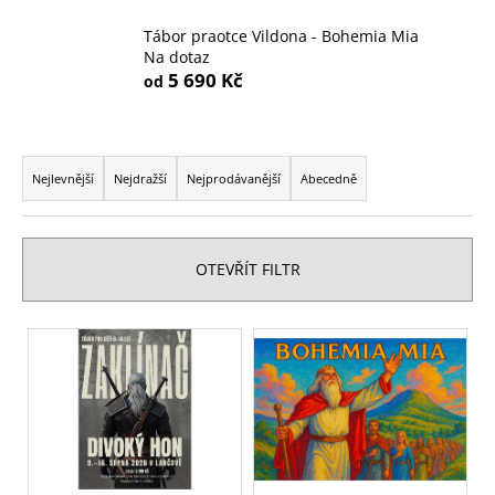
a
Tábor praotce Vildona - Bohemia Mia
j
Na dotaz
5 690 Kč
í
od
t
?
Ř
a
Nejlevnější
Nejdražší
Nejprodávanější
Abecedně
z
e
HLEDAT
n
OTEVŘÍT FILTR
í
p
V
r
D
ý
o
o
p
p
d
i
o
u
s
r
k
u
p