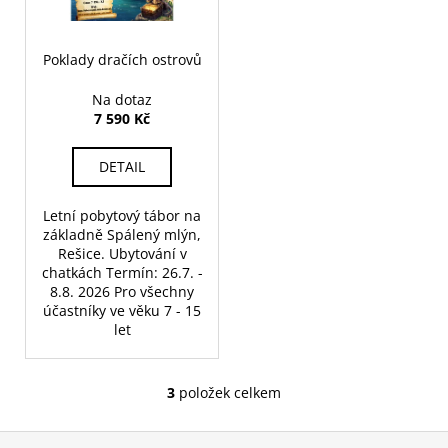
Poklady dračích ostrovů
Na dotaz
7 590 Kč
DETAIL
Letní pobytový tábor na
základně Spálený mlýn,
Rešice. Ubytování v
chatkách Termín: 26.7. -
8.8. 2026 Pro všechny
účastníky ve věku 7 - 15
let
3
položek celkem
O
v
Z
l