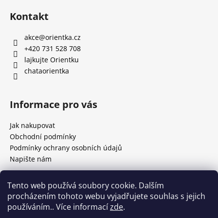
á
á
Kontakt
d
p
a
a
akce
@
orientka.cz
c
t
+420 731 528 708
í
í
lajkujte Orientku
p
chataorientka
r
v
k
Informace pro vás
y
v
Jak nakupovat
ý
p
Obchodní podmínky
i
Podmínky ochrany osobních údajů
s
Napište nám
u
Tento web používá soubory cookie. Dalším
Facebook
procházením tohoto webu vyjadřujete souhlas s jejich
používáním.. Více informací
zde
.