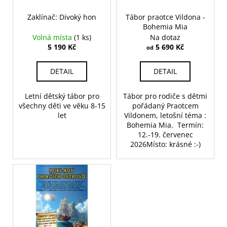
t
č
r
u
ů
o
Zaklínač: Divoký hon
Tábor praotce Vildona -
j
Bohemia Mia
d
e
Volná místa
(1 ks)
Na dotaz
u
m
5 190 Kč
5 690 Kč
od
k
e
t
DETAIL
DETAIL
ů
ZAKLÍNAČ:
DIVOKÝ
Letní dětský tábor pro
Tábor pro rodiče s dětmi
HON
všechny děti ve věku 8-15
pořádaný Praotcem
let
Vildonem, letošní téma :
5
Bohemia Mia. Termín:
190
12.-19. červenec
Kč
2026Místo: krásné :-)